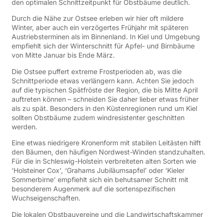
den optimalen Schnittzeitpunkt für Obstbäume deutlich.
Durch die Nähe zur Ostsee erleben wir hier oft mildere
Winter, aber auch ein verzögertes Frühjahr mit späteren
Austriebsterminen als im Binnenland.
In Kiel und Umgebung
empfiehlt sich der Winterschnitt für Apfel- und Birnbäume
von Mitte Januar bis Ende März.
Die Ostsee puffert extreme Frostperioden ab, was die
Schnittperiode etwas verlängern kann.
Achten Sie jedoch
auf die typischen Spätfröste der Region, die bis Mitte April
auftreten können – schneiden Sie daher lieber etwas früher
als zu spät.
Besonders in den Küstenregionen rund um Kiel
sollten Obstbäume zudem windresistenter geschnitten
werden.
Eine etwas niedrigere Kronenform mit stabilen Leitästen hilft
den Bäumen, den häufigen Nordwest-Winden standzuhalten.
Für die in Schleswig-Holstein verbreiteten alten Sorten wie
‘Holsteiner Cox’, ‘Grahams Jubiläumsapfel’ oder ‘Kieler
Sommerbirne’ empfiehlt sich ein behutsamer Schnitt mit
besonderem Augenmerk auf die sortenspezifischen
Wuchseigenschaften.
Die lokalen Obstbauvereine und die Landwirtschaftskammer