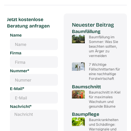
Jetzt kostenlose
Neuester Beitrag
Beratung anfragen
Baumfällung
Name
Baumfällung im
Sommer: Was Sie
beachten sollten,
um Ärger zu
Firma
vermeiden
7 Wichtige
Fällschnittarten für
Nummer*
eine nachhaltige
Forstwirtschaft
Baumschnitt
E-Mail*
Baumschnitt in Kiel
für maximales
Wachstum und
gesunde Bäume
Nachricht*
Baumpflege
Baumkrankheiten
und Schädlinge:
Warnsignale und