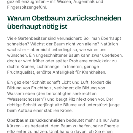
gezielt einzugreifen – mit Wissen, Augenmaß und
Fingerspitzengefühl.
Warum Obstbaum zurückschneiden
überhaupt nötig ist
Viele Gartenbesitzer sind verunsichert: Soll man überhaupt
schneiden? Wächst der Baum nicht von alleine? Natürlich
wächst er – aber nicht unbedingt so, wie wir es uns
wünschen. Ein ungeschnittener Baum kann zwar überleben,
doch er wird früher oder später Probleme entwickeln: zu
dichte Kronen, Lichtmangel im Inneren, geringe
Fruchtqualität, erhöhte Anfälligkeit für Krankheiten.
Ein gezielter Schnitt schafft Licht und Luft, fördert die
Bildung von Fruchtholz, verhindert die Bildung von
Wassertrieben (den berüchtigten senkrechten
“Wasserschossern”) und beugt Pilzinfektionen vor. Der
richtige Schnitt verjüngt alte Bäume und unterstützt junge
beim Aufbau einer stabilen Krone.
Obstbaum zurückschneiden
bedeutet mehr als nur Äste
kürzen – es bedeutet, dem Baum zu helfen, seine Energie
effizienter zu nutzen. Unabhängig davon, ob Sie einen