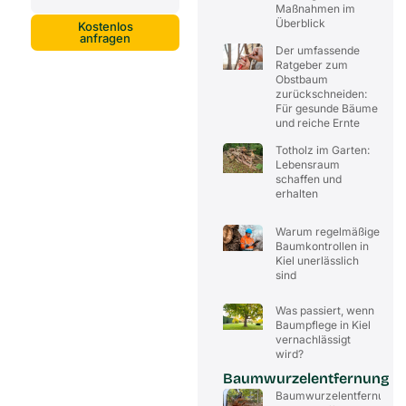
Maßnahmen im
Überblick
Kostenlos
anfragen
Der umfassende
Ratgeber zum
Obstbaum
zurückschneiden:
Für gesunde Bäume
und reiche Ernte
Totholz im Garten:
Lebensraum
schaffen und
erhalten
Warum regelmäßige
Baumkontrollen in
Kiel unerlässlich
sind
Was passiert, wenn
Baumpflege in Kiel
vernachlässigt
wird?
Baumwurzelentfernung
Baumwurzelentfernung