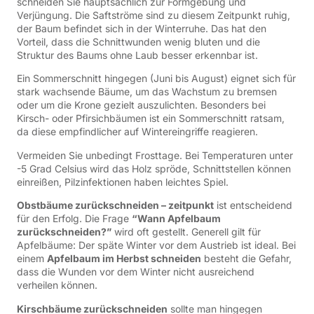
schneiden Sie hauptsächlich zur Formgebung und
Verjüngung. Die Saftströme sind zu diesem Zeitpunkt ruhig,
der Baum befindet sich in der Winterruhe. Das hat den
Vorteil, dass die Schnittwunden wenig bluten und die
Struktur des Baums ohne Laub besser erkennbar ist.
Ein Sommerschnitt hingegen (Juni bis August) eignet sich für
stark wachsende Bäume, um das Wachstum zu bremsen
oder um die Krone gezielt auszulichten. Besonders bei
Kirsch- oder Pfirsichbäumen ist ein Sommerschnitt ratsam,
da diese empfindlicher auf Wintereingriffe reagieren.
Vermeiden Sie unbedingt Frosttage. Bei Temperaturen unter
-5 Grad Celsius wird das Holz spröde, Schnittstellen können
einreißen, Pilzinfektionen haben leichtes Spiel.
Obstbäume zurückschneiden – zeitpunkt
ist entscheidend
für den Erfolg. Die Frage
“Wann Apfelbaum
zurückschneiden?”
wird oft gestellt. Generell gilt für
Apfelbäume: Der späte Winter vor dem Austrieb ist ideal. Bei
einem
Apfelbaum im Herbst schneiden
besteht die Gefahr,
dass die Wunden vor dem Winter nicht ausreichend
verheilen können.
Kirschbäume zurückschneiden
sollte man hingegen