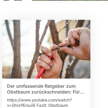
Der umfassende Ratgeber zum
Obstbaum zurückschneiden: Für
gesunde Bäume und reiche Ernte
https://www.youtube.com/watch?
v=GhizPEnoJiE Fazit: Obstbaum