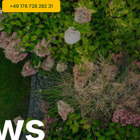
+49 176 728 282 31
t
ews